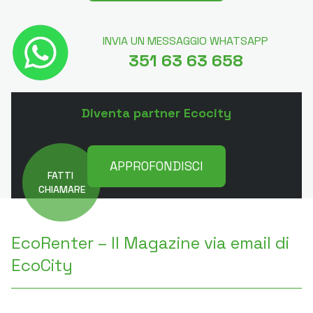
INVIA UN MESSAGGIO WHATSAPP
351 63 63 658
Diventa partner Ecocity
APPROFONDISCI
FATTI
CHIAMARE
EcoRenter – Il Magazine via email di
EcoCity